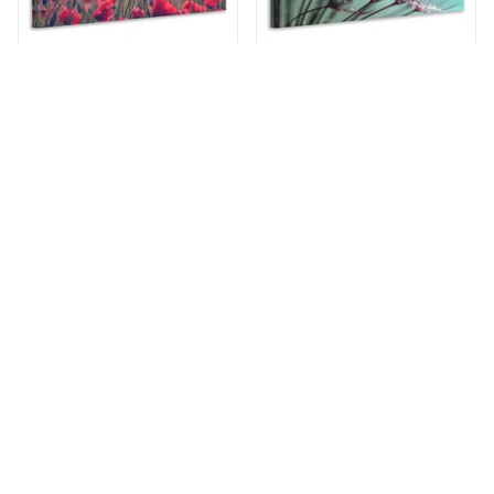
Leinwandbild Im Mohn
Leinwandbild Makro
Feld
Löwenzahn
ANSEHEN
ANSEHEN
ab 19,90 €
ab 19,90 €
Panorama Leinwandbild 3-
Leinwandbild 4-teilig
teilig Close Up
Mohngemälde
Pusteblume
ANSEHEN
ANSEHEN
ab 69,90 €
ab 84,90 €