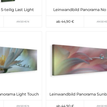
5-teilig Last Light
Leinwandbild Panorama No T
ab 44,90 €
ANSEHEN
ANSEH
anorama Light Touch
Leinwandbild Panorama Sunb
ab 44,90 €
ANSEHEN
ANSEH