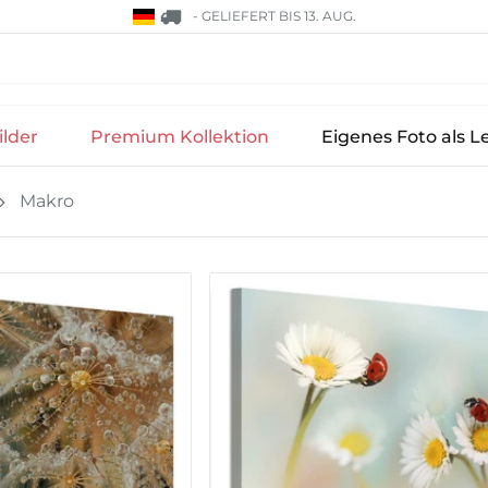
-
GELIEFERT BIS 13. AUG.
lder
Premium Kollektion
Eigenes Foto als L
Makro