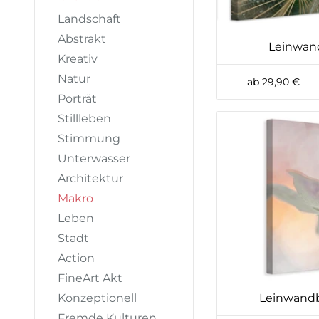
Landschaft
Abstrakt
Leinwand
Kreativ
Natur
ab 29,90 €
Porträt
Stillleben
Stimmung
Unterwasser
Architektur
Makro
Leben
Stadt
Action
FineArt Akt
Konzeptionell
Leinwandbi
Fremde Kulturen