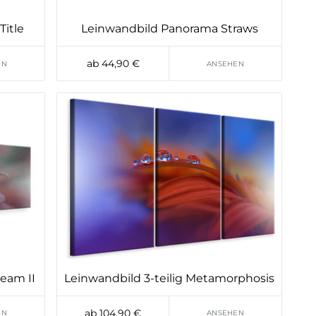
itle
Leinwandbild Panorama Straws
ab 44,90 €
EN
ANSEHEN
eam II
Leinwandbild 3-teilig Metamorphosis
ab 104,90 €
EN
ANSEHEN