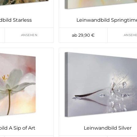
bild Starless
Leinwandbild Springtim
ab 29,90 €
ANSEHEN
ANSEH
ld A Sip of Art
Leinwandbild Silver