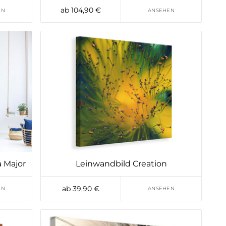
ab 104,90 €
EN
ANSEHEN
a Major
Leinwandbild Creation
ab 39,90 €
EN
ANSEHEN