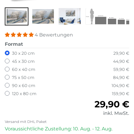
4 Bewertungen
Format
30 x 20 cm
29,90 €
45 x 30 cm
44,90 €
60 x 40 cm
59,90 €
75 x 50 cm
84,90 €
90 x 60 cm
104,90 €
120 x 80 cm
159,90 €
Normale
29,90 €
inkl. MwSt.
Versand mit DHL Paket
Voraussichtliche Zustellung: 10. Aug. - 12. Aug.