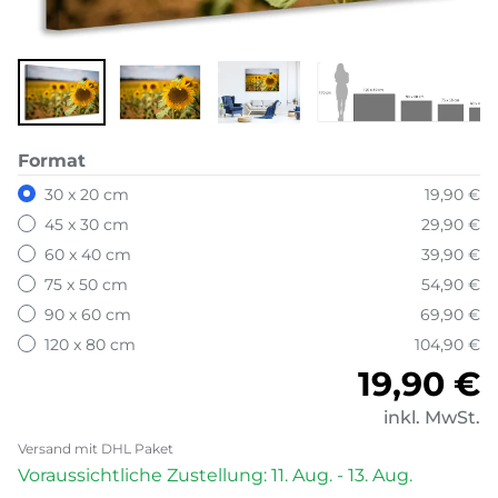
Format
30 x 20 cm
19,90 €
45 x 30 cm
29,90 €
60 x 40 cm
39,90 €
75 x 50 cm
54,90 €
90 x 60 cm
69,90 €
120 x 80 cm
104,90 €
Normale
19,90 €
inkl. MwSt.
Versand mit DHL Paket
Voraussichtliche Zustellung: 11. Aug. - 13. Aug.