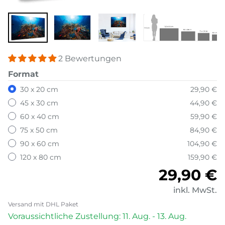
2 Bewertungen
Format
30 x 20 cm
29,90 €
45 x 30 cm
44,90 €
60 x 40 cm
59,90 €
75 x 50 cm
84,90 €
90 x 60 cm
104,90 €
120 x 80 cm
159,90 €
Normale
29,90 €
inkl. MwSt.
Versand mit DHL Paket
Voraussichtliche Zustellung: 11. Aug. - 13. Aug.