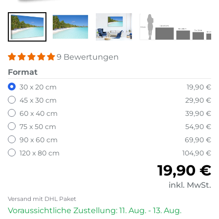
9 Bewertungen
Format
30 x 20 cm
19,90 €
45 x 30 cm
29,90 €
60 x 40 cm
39,90 €
75 x 50 cm
54,90 €
90 x 60 cm
69,90 €
120 x 80 cm
104,90 €
Normale
19,90 €
inkl. MwSt.
Versand mit DHL Paket
Voraussichtliche Zustellung: 11. Aug. - 13. Aug.