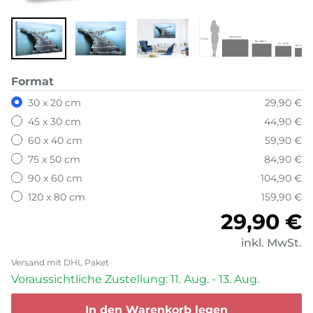
Format
30 x 20 cm
29,90 €
45 x 30 cm
44,90 €
60 x 40 cm
59,90 €
75 x 50 cm
84,90 €
90 x 60 cm
104,90 €
120 x 80 cm
159,90 €
Normale
29,90 €
inkl. MwSt.
Versand mit DHL Paket
Voraussichtliche Zustellung: 11. Aug. - 13. Aug.
In den Warenkorb legen