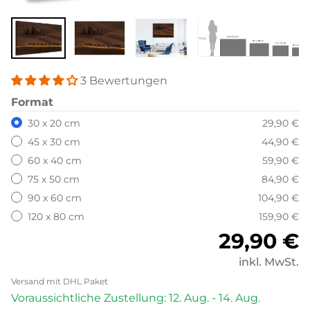
3 Bewertungen
Format
30 x 20 cm
29,90 €
45 x 30 cm
44,90 €
60 x 40 cm
59,90 €
75 x 50 cm
84,90 €
90 x 60 cm
104,90 €
120 x 80 cm
159,90 €
Normale
29,90 €
inkl. MwSt.
Versand mit DHL Paket
Voraussichtliche Zustellung: 12. Aug. - 14. Aug.