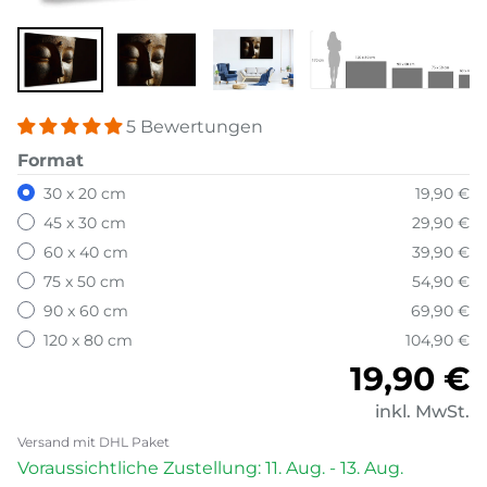
5 Bewertungen
Format
30 x 20 cm
19,90 €
45 x 30 cm
29,90 €
60 x 40 cm
39,90 €
75 x 50 cm
54,90 €
90 x 60 cm
69,90 €
120 x 80 cm
104,90 €
Normale
19,90 €
inkl. MwSt.
Versand mit DHL Paket
Voraussichtliche Zustellung: 11. Aug. - 13. Aug.