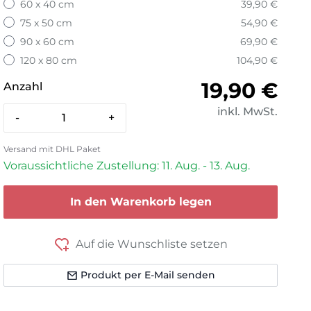
60 x 40 cm
39,90 €
75 x 50 cm
54,90 €
90 x 60 cm
69,90 €
120 x 80 cm
104,90 €
Normaler 
19,90 €
Anzahl
inkl. MwSt.
-
+
Versand mit DHL Paket
Voraussichtliche Zustellung: 11. Aug. - 13. Aug.
In den Warenkorb legen
Auf die Wunschliste setzen
Produkt per E-Mail senden