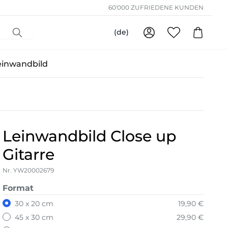
60'000 ZUFRIEDENE KUNDEN
(de)
einwandbild
Leinwandbild Close up
Gitarre
Nr. YW20002679
Format
30 x 20 cm
19,90 €
45 x 30 cm
29,90 €