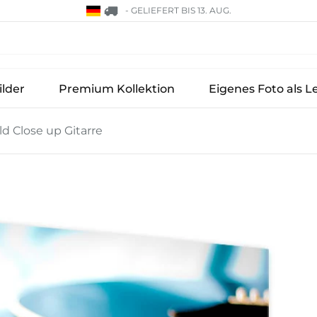
-
GELIEFERT BIS 13. AUG.
lder
Premium Kollektion
Eigenes Foto als L
d Close up Gitarre