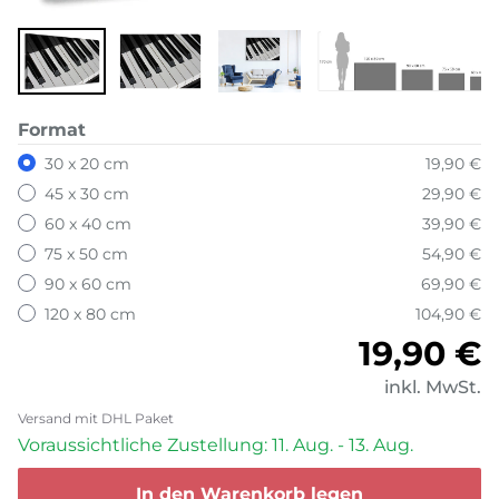
Format
30 x 20 cm
19,90 €
45 x 30 cm
29,90 €
60 x 40 cm
39,90 €
75 x 50 cm
54,90 €
90 x 60 cm
69,90 €
120 x 80 cm
104,90 €
Normale
19,90 €
inkl. MwSt.
Versand mit DHL Paket
Voraussichtliche Zustellung: 11. Aug. - 13. Aug.
In den Warenkorb legen