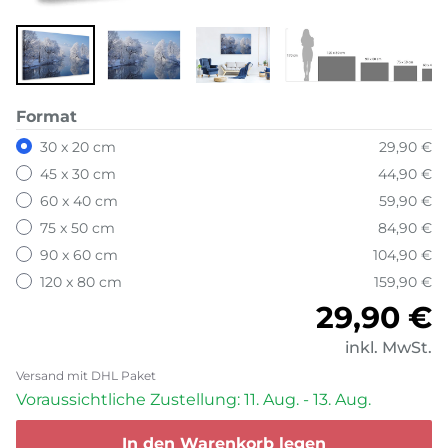
Format
30 x 20 cm
29,90 €
45 x 30 cm
44,90 €
60 x 40 cm
59,90 €
75 x 50 cm
84,90 €
90 x 60 cm
104,90 €
120 x 80 cm
159,90 €
Normale
29,90 €
inkl. MwSt.
Versand mit DHL Paket
Voraussichtliche Zustellung: 11. Aug. - 13. Aug.
In den Warenkorb legen