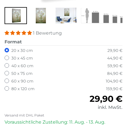
1 Bewertung
Format
20 x 30 cm
29,90 €
30 x 45 cm
44,90 €
40 x 60 cm
59,90 €
50 x 75 cm
84,90 €
60 x 90 cm
104,90 €
80 x 120 cm
159,90 €
Normale
29,90 €
inkl. MwSt.
Versand mit DHL Paket
Voraussichtliche Zustellung: 11. Aug. - 13. Aug.