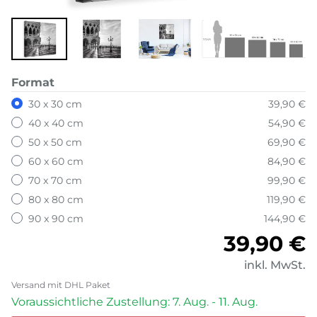
Format
30 x 30 cm
39,90 €
40 x 40 cm
54,90 €
50 x 50 cm
69,90 €
60 x 60 cm
84,90 €
70 x 70 cm
99,90 €
80 x 80 cm
119,90 €
90 x 90 cm
144,90 €
Normale
39,90 €
inkl. MwSt.
Versand mit DHL Paket
Voraussichtliche Zustellung: 7. Aug. - 11. Aug.