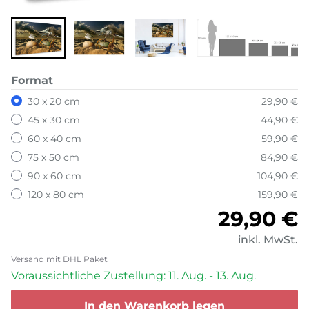
Format
30 x 20 cm
29,90 €
45 x 30 cm
44,90 €
60 x 40 cm
59,90 €
75 x 50 cm
84,90 €
90 x 60 cm
104,90 €
120 x 80 cm
159,90 €
Normale
29,90 €
inkl. MwSt.
Versand mit DHL Paket
Voraussichtliche Zustellung: 11. Aug. - 13. Aug.
In den Warenkorb legen