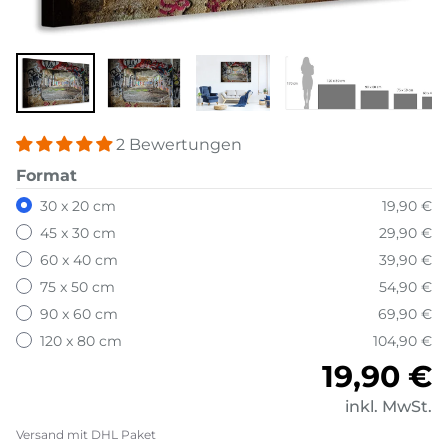
2 Bewertungen
Format
30 x 20 cm
19,90 €
45 x 30 cm
29,90 €
60 x 40 cm
39,90 €
75 x 50 cm
54,90 €
90 x 60 cm
69,90 €
120 x 80 cm
104,90 €
Normale
19,90 €
inkl. MwSt.
Versand mit DHL Paket