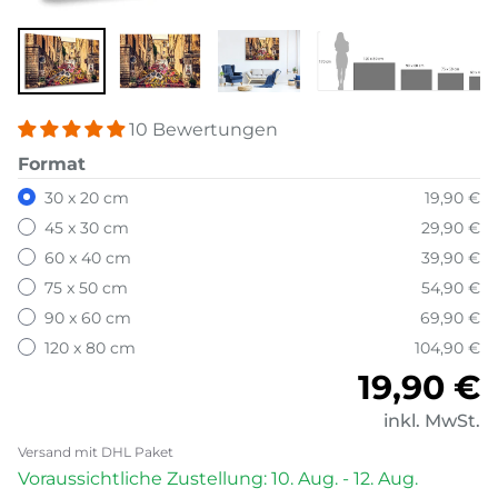
10 Bewertungen
Format
30 x 20 cm
19,90 €
45 x 30 cm
29,90 €
60 x 40 cm
39,90 €
75 x 50 cm
54,90 €
90 x 60 cm
69,90 €
120 x 80 cm
104,90 €
Normale
19,90 €
inkl. MwSt.
Versand mit DHL Paket
Voraussichtliche Zustellung: 10. Aug. - 12. Aug.