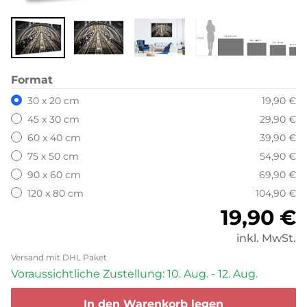
Format
30 x 20 cm
19,90 €
45 x 30 cm
29,90 €
60 x 40 cm
39,90 €
75 x 50 cm
54,90 €
90 x 60 cm
69,90 €
120 x 80 cm
104,90 €
Normale
19,90 €
inkl. MwSt.
Versand mit DHL Paket
Voraussichtliche Zustellung: 10. Aug. - 12. Aug.
In den Warenkorb legen