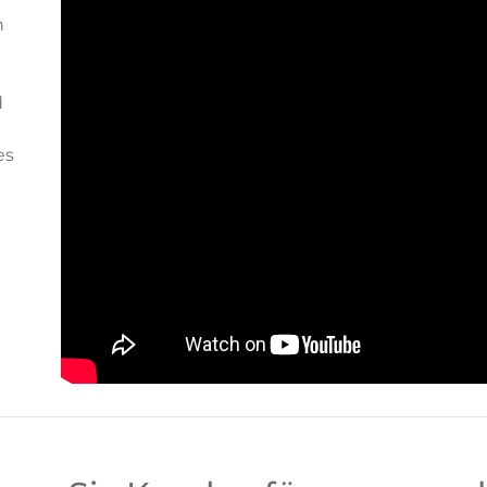
n
d
es