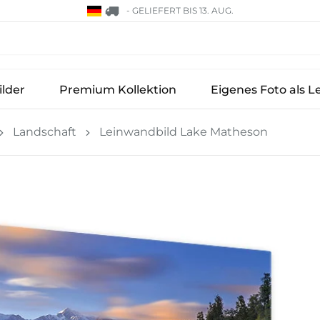
-
GELIEFERT BIS 13. AUG.
lder
Premium Kollektion
Eigenes Foto als L
Landschaft
Leinwandbild Lake Matheson