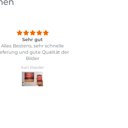
chen
Sehr gut
To
Alles Bestens, sehr schnelle
Das Leinwandbi
eferung und gute Qualität der
genau der Abbil
Bilder
Erwart
Auch die Liefe
Karl Raeder
Marita 
gekla