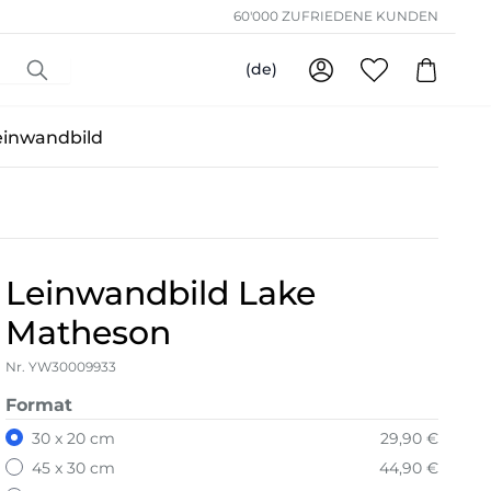
60'000 ZUFRIEDENE KUNDEN
(de)
einwandbild
Leinwandbild Lake
Matheson
Nr. YW30009933
Format
30 x 20 cm
29,90 €
45 x 30 cm
44,90 €