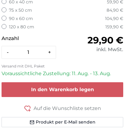
60 x 40 cm
59,90 €
75 x 50 cm
84,90 €
90 x 60 cm
104,90 €
120 x 80 cm
159,90 €
Normaler 
29,90 €
Anzahl
inkl. MwSt.
-
+
Versand mit DHL Paket
Voraussichtliche Zustellung: 11. Aug. - 13. Aug.
In den Warenkorb legen
Auf die Wunschliste setzen
Produkt per E-Mail senden