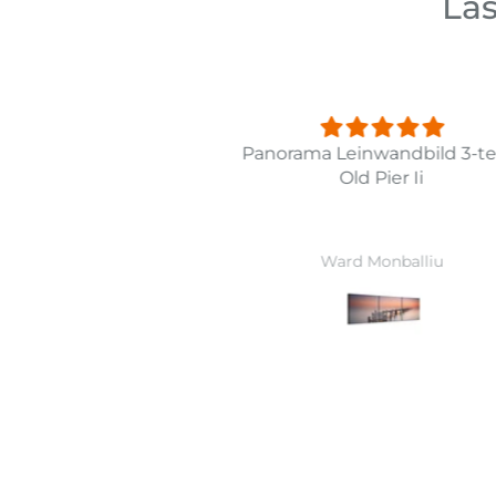
Las
 af strand
Panorama Leinwandbild 3-tei
Old Pier Ii
 Therkelsen
Ward Monballiu