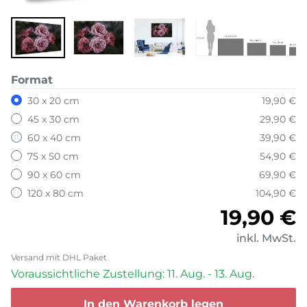
Format
30 x 20 cm
19,90 €
45 x 30 cm
29,90 €
60 x 40 cm
39,90 €
75 x 50 cm
54,90 €
90 x 60 cm
69,90 €
120 x 80 cm
104,90 €
Normale
19,90 €
inkl. MwSt.
Versand mit DHL Paket
Voraussichtliche Zustellung: 11. Aug. - 13. Aug.
In den Warenkorb legen