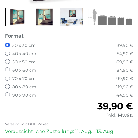
Format
30 x 30 cm
39,90 €
40 x 40 cm
54,90 €
50 x 50 cm
69,90 €
60 x 60 cm
84,90 €
70 x 70 cm
99,90 €
80 x 80 cm
119,90 €
90 x 90 cm
144,90 €
Normale
39,90 €
inkl. MwSt.
Versand mit DHL Paket
Voraussichtliche Zustellung: 11. Aug. - 13. Aug.