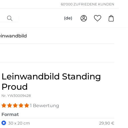
60'000 ZUFRIEDENE KUNDEN
(de)
einwandbild
Leinwandbild Standing
Proud
Nr. YW30009428
1 Bewertung
Format
30 x 20 cm
29,90 €