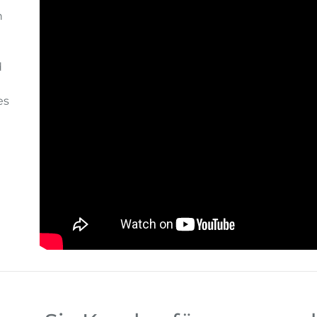
n
d
es