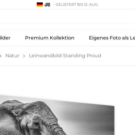
-
GELIEFERT BIS 12. AUG.
lder
Premium Kollektion
Eigenes Foto als L
Natur
Leinwandbild Standing Proud