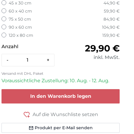
45 x 30 cm
44,90 €
60 x 40 cm
59,90 €
75 x 50 cm
84,90 €
90 x 60 cm
104,90 €
120 x 80 cm
159,90 €
Normaler 
29,90 €
Anzahl
inkl. MwSt.
-
+
Versand mit DHL Paket
Voraussichtliche Zustellung: 10. Aug. - 12. Aug.
In den Warenkorb legen
Auf die Wunschliste setzen
Produkt per E-Mail senden