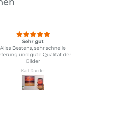
chen
Sehr gut
To
Alles Bestens, sehr schnelle
Das Leinwandbi
eferung und gute Qualität der
genau der Abbil
Bilder
Erwart
Auch die Liefe
Karl Raeder
Marita 
gekla