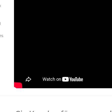
n
d
es