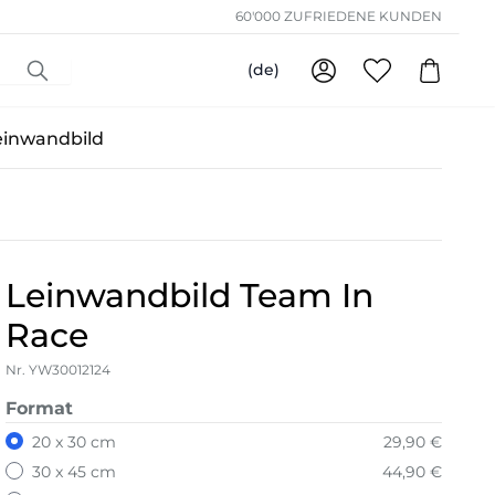
60'000 ZUFRIEDENE KUNDEN
(de)
einwandbild
Leinwandbild Team In
Race
Nr. YW30012124
Format
20 x 30 cm
29,90 €
30 x 45 cm
44,90 €