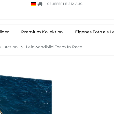
-
GELIEFERT BIS 12. AUG.
lder
Premium Kollektion
Eigenes Foto als L
Action
Leinwandbild Team In Race