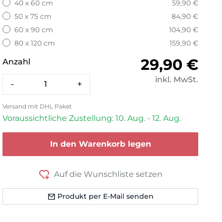
40 x 60 cm
59,90 €
50 x 75 cm
84,90 €
60 x 90 cm
104,90 €
80 x 120 cm
159,90 €
Normaler 
29,90 €
Anzahl
inkl. MwSt.
-
+
Versand mit DHL Paket
Voraussichtliche Zustellung: 10. Aug. - 12. Aug.
In den Warenkorb legen
Auf die Wunschliste setzen
Produkt per E-Mail senden