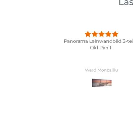
Las
 af strand
Panorama Leinwandbild 3-tei
Old Pier Ii
 Therkelsen
Ward Monballiu