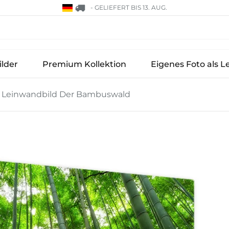
-
GELIEFERT BIS 13. AUG.
lder
Premium Kollektion
Eigenes Foto als L
Leinwandbild Der Bambuswald