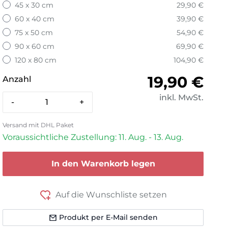
45 x 30 cm
29,90 €
60 x 40 cm
39,90 €
75 x 50 cm
54,90 €
90 x 60 cm
69,90 €
120 x 80 cm
104,90 €
Normaler 
19,90 €
Anzahl
inkl. MwSt.
-
+
Versand mit DHL Paket
Voraussichtliche Zustellung: 11. Aug. - 13. Aug.
In den Warenkorb legen
Auf die Wunschliste setzen
Produkt per E-Mail senden