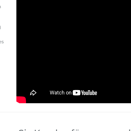
n
d
es