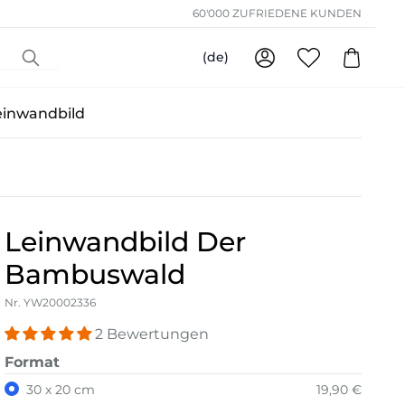
60'000 ZUFRIEDENE KUNDEN
(de)
einwandbild
Leinwandbild Der
Bambuswald
Nr. YW20002336
2 Bewertungen
Format
30 x 20 cm
19,90 €