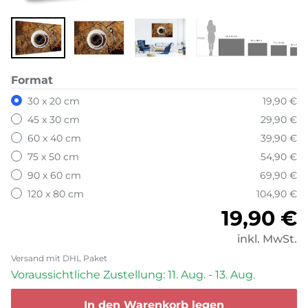
Format
30 x 20 cm
19,90 €
45 x 30 cm
29,90 €
60 x 40 cm
39,90 €
75 x 50 cm
54,90 €
90 x 60 cm
69,90 €
120 x 80 cm
104,90 €
Normale
19,90 €
inkl. MwSt.
Versand mit DHL Paket
Voraussichtliche Zustellung: 11. Aug. - 13. Aug.
In den Warenkorb legen