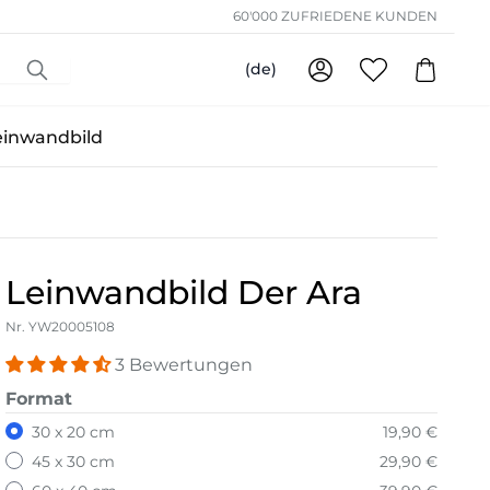
60'000 ZUFRIEDENE KUNDEN
(de)
einwandbild
Leinwandbild Der Ara
Nr. YW20005108
3 Bewertungen
Format
30 x 20 cm
19,90 €
45 x 30 cm
29,90 €