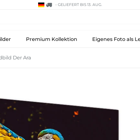
-
GELIEFERT BIS 13. AUG.
lder
Premium Kollektion
Eigenes Foto als L
bild Der Ara