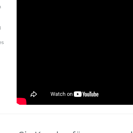
n
d
es