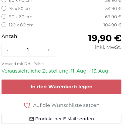
60 x 40 cm
39,90 €
75 x 50 cm
54,90 €
90 x 60 cm
69,90 €
120 x 80 cm
104,90 €
Normaler 
19,90 €
Anzahl
inkl. MwSt.
-
+
Versand mit DHL Paket
Voraussichtliche Zustellung: 11. Aug. - 13. Aug.
In den Warenkorb legen
Auf die Wunschliste setzen
Produkt per E-Mail senden