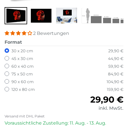
2 Bewertungen
Format
30 x 20 cm
29,90 €
45 x 30 cm
44,90 €
60 x 40 cm
59,90 €
75 x 50 cm
84,90 €
90 x 60 cm
104,90 €
120 x 80 cm
159,90 €
Normale
29,90 €
inkl. MwSt.
Versand mit DHL Paket
Voraussichtliche Zustellung: 11. Aug. - 13. Aug.