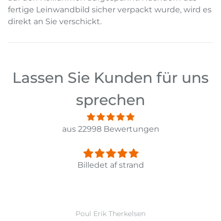
fertige Leinwandbild sicher verpackt wurde, wird es
direkt an Sie verschickt.
Lassen Sie Kunden für uns
sprechen
aus 22998 Bewertungen
 strand
Panorama Leinwandbild 3-te
erkelsen
Ward Monball