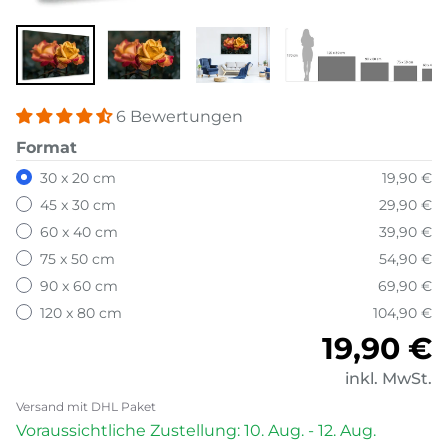
6 Bewertungen
Format
30 x 20 cm
19,90 €
45 x 30 cm
29,90 €
60 x 40 cm
39,90 €
75 x 50 cm
54,90 €
90 x 60 cm
69,90 €
120 x 80 cm
104,90 €
Normale
19,90 €
inkl. MwSt.
Versand mit DHL Paket
Voraussichtliche Zustellung: 10. Aug. - 12. Aug.