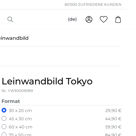
60'000 ZUFRIEDENE KUNDEN
(de)
einwandbild
Leinwandbild Tokyo
Nr. YW30009089
Format
30 x 20 cm
29,90 €
45 x 30 cm
44,90 €
60 x 40 cm
59,90 €
75 x 50 cm
84,90 €