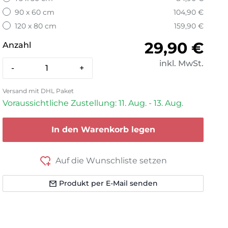
90 x 60 cm
104,90 €
120 x 80 cm
159,90 €
Normaler 
29,90 €
Anzahl
inkl. MwSt.
-
+
Versand mit DHL Paket
Voraussichtliche Zustellung: 11. Aug. - 13. Aug.
In den Warenkorb legen
Auf die Wunschliste setzen
Produkt per E-Mail senden