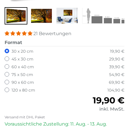
21 Bewertungen
Format
30 x 20 cm
19,90 €
45 x 30 cm
29,90 €
60 x 40 cm
39,90 €
75 x 50 cm
54,90 €
90 x 60 cm
69,90 €
120 x 80 cm
104,90 €
Normale
19,90 €
inkl. MwSt.
Versand mit DHL Paket
Voraussichtliche Zustellung: 11. Aug. - 13. Aug.