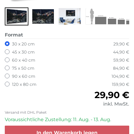
Format
30 x 20 cm
29,90 €
45 x 30 cm
44,90 €
60 x 40 cm
59,90 €
75 x 50 cm
84,90 €
90 x 60 cm
104,90 €
120 x 80 cm
159,90 €
Normale
29,90 €
inkl. MwSt.
Versand mit DHL Paket
Voraussichtliche Zustellung: 11. Aug. - 13. Aug.
In den Warenkorb legen