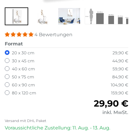
4 Bewertungen
Format
20 x 30 cm
29,90 €
30 x 45 cm
44,90 €
40 x 60 cm
59,90 €
50 x 75 cm
84,90 €
60 x 90 cm
104,90 €
80 x 120 cm
159,90 €
Normale
29,90 €
inkl. MwSt.
Versand mit DHL Paket
Voraussichtliche Zustellung: 11. Aug. - 13. Aug.