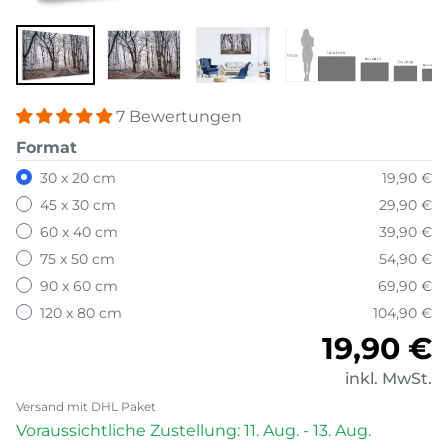
7 Bewertungen
Format
30 x 20 cm
19,90 €
45 x 30 cm
29,90 €
60 x 40 cm
39,90 €
75 x 50 cm
54,90 €
90 x 60 cm
69,90 €
120 x 80 cm
104,90 €
Normale
19,90 €
inkl. MwSt.
Versand mit DHL Paket
Voraussichtliche Zustellung: 11. Aug. - 13. Aug.